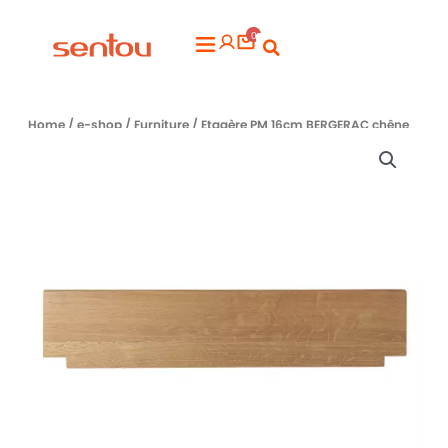
Aller
0
au
Flyout
contenu
Menu
Home
/
e-shop
/
Furniture
/ Etagère PM 16cm BERGERAC chêne