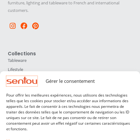
furniture, lighting and tableware to French and international
customers.
Instagram
Facebook
Pinterest
Collections
Tableware
Lifestyle
Home Accessories
Gérer le consentement
Lighting
Pour offrir les meilleures expériences, nous utilisons des technologies
Furniture
telles que les cookies pour stocker et/ou accéder aux informations des
appareils. Le fait de consentir à ces technologies nous permettra de
Sentou
traiter des données telles que le comportement de navigation ou les ID
About us
uniques sur ce site. Le fait de ne pas consentir ou de retirer son
consentement peut avoir un effet négatif sur certaines caractéristiques
Our designers
et fonctions.
Professionals