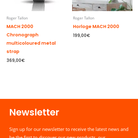
Roger Tallon
Roger Tallon
MACH 2000
Horloge MACH 2000
Chronograph
199,00
€
multicoloured metal
strap
369,00
€
Newsletter​
Sign up for our newsletter to receive the latest news and
be the first to discover our new products, our