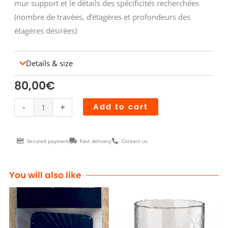
mur support et le détails des spécificités recherchées
(nombre de travées, d’étagères et profondeurs des
étagères désirées)
Details & size
80,00
€
Etagère
-
+
Add to cart
PM
16cm
Secured payment
Fast delivery
Contact us
BERGERAC
chêne
quantity
You will also like