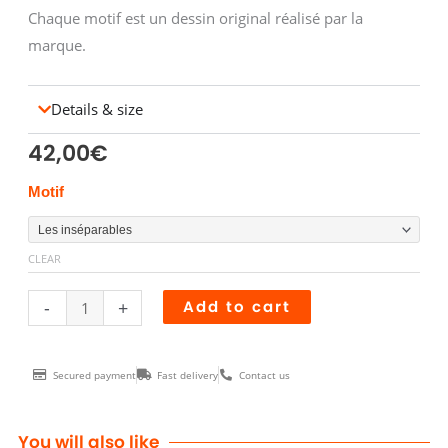
Chaque motif est un dessin original réalisé par la
marque.
Details & size
42,00
€
BOITE
Motif
ALLUMETTES
XXL
CLEAR
quantity
-
+
Add to cart
Secured payment
Fast delivery
Contact us
You will also like