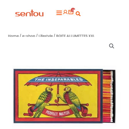
Aller
0
au
Flyout
contenu
Menu
Home
/
e-shop
/
Lifestyle
/ BOITE ALLUMETTES XXL