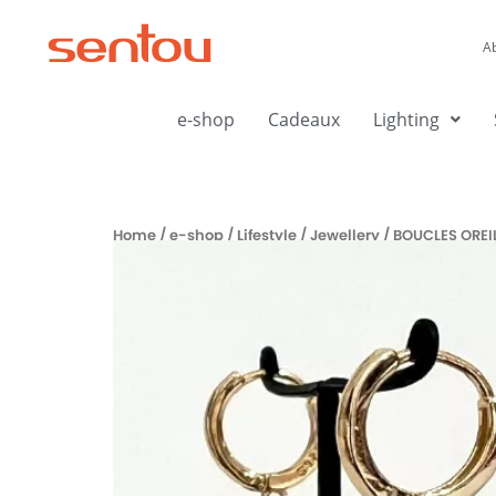
Aller
au
A
contenu
e-shop
Cadeaux
Lighting
Home
/
e-shop
/
Lifestyle
/
Jewellery
/ BOUCLES OREI