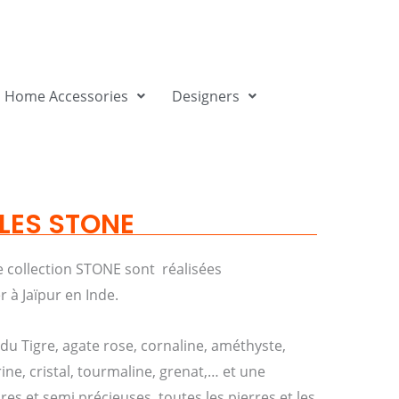
Home Accessories
Designers
LES STONE
re collection STONE sont réalisées
 à Jaïpur en Inde.
l du Tigre, agate rose, cornaline, améthyste,
ine, cristal, tourmaline, grenat,… et une
es et semi précieuses, toutes les pierres et les