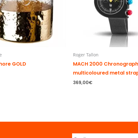
e
Roger Tallon
hore GOLD
MACH 2000 Chronograp
multicoloured metal stra
369,00
€