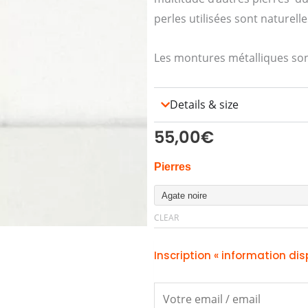
perles utilisées sont naturelle
Les montures métalliques son
Details & size
55,00
€
BOUCLES
Pierres
OREILLES
STONE
CLEAR
quantity
Inscription « information dis