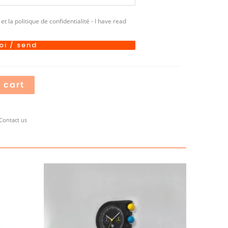
et la politique de confidentialité - I have read
oi / send
 cart
Contact us