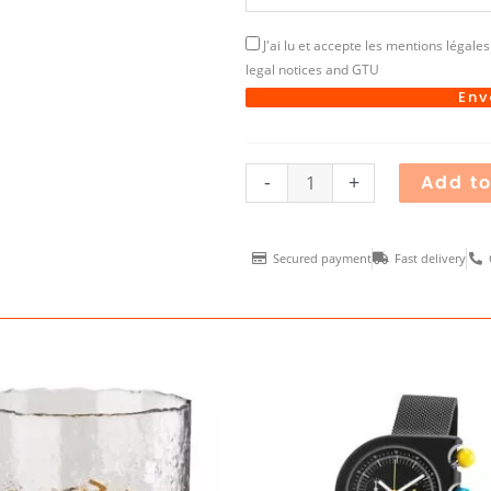
J'ai lu et accepte les mentions légales 
legal notices and GTU
Env
-
+
Add to
Secured payment
Fast delivery