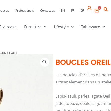
0
bout us
Professionals
Contact us
EN
FR
GR
Staircase
Furniture
Lifestyle
Tableware
LLES STONE
BOUCLES OREIL
Les boucles d’oreilles de not
artisanalement dans un atelier
Lapis-lazuli, perles, agate Oei
jade, topaze, opale, algue-mar
multitude d’autres pierres dur