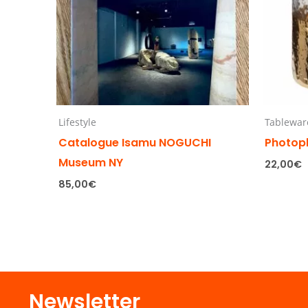
Lifestyle
Tablewar
Catalogue Isamu NOGUCHI
Photop
Museum NY
22,00
€
85,00
€
Newsletter​