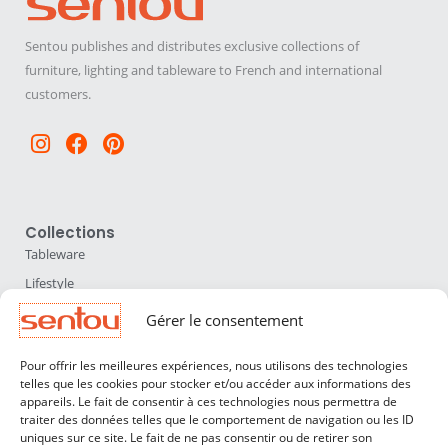
Sentou publishes and distributes exclusive collections of
furniture, lighting and tableware to French and international
customers.
Instagram
Facebook
Pinterest
Collections
Tableware
Lifestyle
Home Accessories
Gérer le consentement
Lighting
Pour offrir les meilleures expériences, nous utilisons des technologies
Furniture
telles que les cookies pour stocker et/ou accéder aux informations des
appareils. Le fait de consentir à ces technologies nous permettra de
Sentou
traiter des données telles que le comportement de navigation ou les ID
About us
uniques sur ce site. Le fait de ne pas consentir ou de retirer son