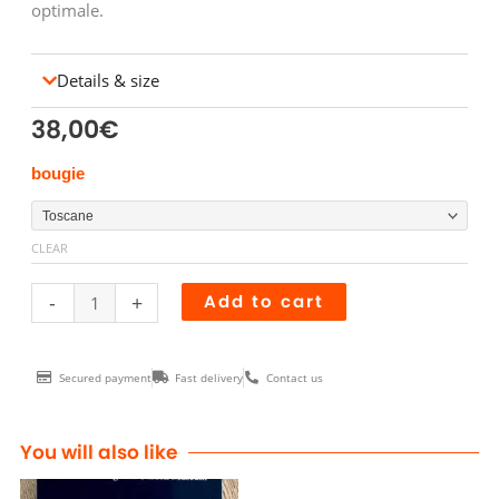
optimale.
Details & size
38,00
€
BOUGIES
bougie
PARFUMEES
SENTOU
CLEAR
quantity
-
+
Add to cart
Secured payment
Fast delivery
Contact us
You will also like