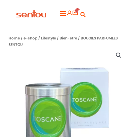
Aller
0
au
Flyout
contenu
Menu
Home
/
e-shop
/
Lifestyle
/
Bien-être
/ BOUGIES PARFUMEES
SENTOU