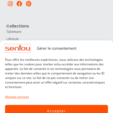
Instagram
Facebook
Pinterest
Collections
Tableware
Lifestyle
Home Accessories
Gérer le consentement
Lighting
Pour offrir les meilleures expériences, nous utilisons des technologies
Furniture
telles que les cookies pour stocker et/ou accéder aux informations des
appareils. Le fait de consentir à ces technologies nous permettra de
Sentou
traiter des données telles que le comportement de navigation ou les ID
About us
uniques sur ce site. Le fait de ne pas consentir ou de retirer son
consentement peut avoir un effet négatif sur certaines caractéristiques
Our designers
et fonctions.
Professionals
Manage services
Customer service
Contact
Accepter