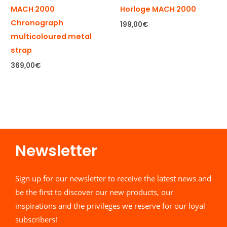
MACH 2000
Horloge MACH 2000
Chronograph
199,00
€
multicoloured metal
strap
369,00
€
Newsletter​
Sign up for our newsletter to receive the latest news and
be the first to discover our new products, our
inspirations and the privileges we reserve for our loyal
subscribers!