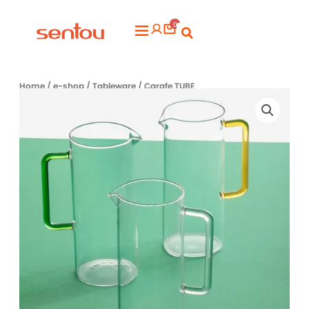
Aller
0
au
Flyout
contenu
Menu
Home
/
e-shop
/
Tableware
/ Carafe TUBE