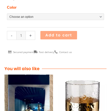
Carafe
Color
TUBE
quantity
-
+
Add to cart
Secured payment
Fast delivery
Contact us
You will also like