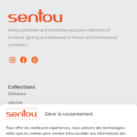
Sentou publishes and distributes exclusive collections of
furniture, lighting and tableware to French and international
customers.
Instagram
Facebook
Pinterest
Collections
Tableware
Lifestyle
Home Accessories
Gérer le consentement
Lighting
Pour offrir les meilleures expériences, nous utilisons des technologies
Furniture
telles que les cookies pour stocker et/ou accéder aux informations des