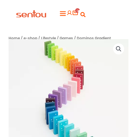
Aller
0
au
Flyout
contenu
Menu
Home
/
e-shop
/
Lifestyle
/
Games
/ Dominos Gradient