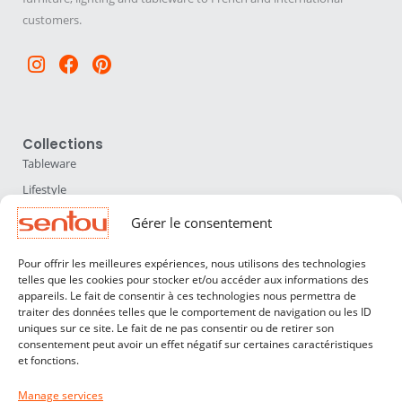
customers.
Instagram
Facebook
Pinterest
Collections
Tableware
Lifestyle
Home Accessories
Gérer le consentement
Lighting
Pour offrir les meilleures expériences, nous utilisons des technologies
Furniture
telles que les cookies pour stocker et/ou accéder aux informations des
appareils. Le fait de consentir à ces technologies nous permettra de
Sentou
traiter des données telles que le comportement de navigation ou les ID
About us
uniques sur ce site. Le fait de ne pas consentir ou de retirer son
consentement peut avoir un effet négatif sur certaines caractéristiques
Our designers
et fonctions.
Professionals
Manage services