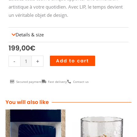
artistique à votre quotidien. Avec LIP, le temps devient
un véritable objet de design.
Details & size
199,00
€
Horloge
-
+
Add to cart
MACH
2000
Secured payment
Fast delivery
Contact us
quantity
You will also like