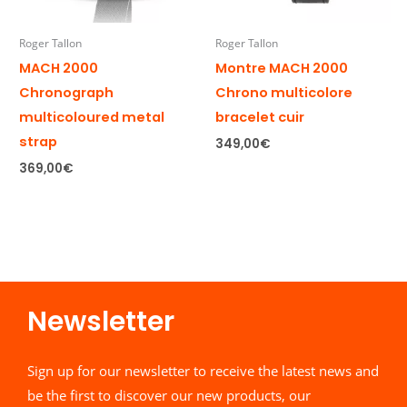
Roger Tallon
Roger Tallon
MACH 2000
Montre MACH 2000
Chronograph
Chrono multicolore
multicoloured metal
bracelet cuir
strap
349,00
€
369,00
€
Newsletter​
Sign up for our newsletter to receive the latest news and
be the first to discover our new products, our