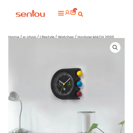
Aller
0
au
Flyout
contenu
Menu
Home
/
e-shop
/
Lifestyle
/
Watches
/ Horloge MACH 2000