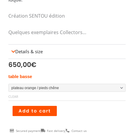
Création SENTOU édition
Quelques exemplaires Collectors…
Details & size
650,00
€
Table
table basse
Basse
LALINDE
CLEAR
Ronde
TGM
Add to cart
quantity
Secured payment
Fast delivery
Contact us