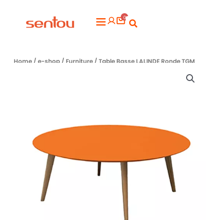
Aller
0
au
Flyout
contenu
Menu
Home
/
e-shop
/
Furniture
/ Table Basse LALINDE Ronde TGM