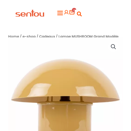
Aller
0
au
Flyout
contenu
Menu
Home
/
e-shop
/
Cadeaux
/ Lampe MUSHROOM Grand Modèle