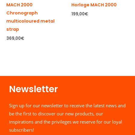
MACH 2000
Horloge MACH 2000
Chronograph
199,00
€
multicoloured metal
strap
369,00
€
Newsletter​
Sign up for our newsletter to receive the latest news and
be the first to discover our new products, our
inspirations and the privileges we reserve for our loyal
subscribers!