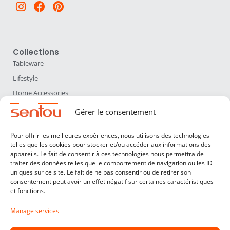
Instagram
Facebook
Pinterest
Collections
Tableware
Lifestyle
Home Accessories
Lighting
Gérer le consentement
Furniture
Pour offrir les meilleures expériences, nous utilisons des technologies
Sentou
telles que les cookies pour stocker et/ou accéder aux informations des
appareils. Le fait de consentir à ces technologies nous permettra de
About us
traiter des données telles que le comportement de navigation ou les ID
Our designers
uniques sur ce site. Le fait de ne pas consentir ou de retirer son
consentement peut avoir un effet négatif sur certaines caractéristiques
Professionals
et fonctions.
Customer service
Manage services
Contact