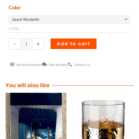
Lampe
Color
MUSHROOM
Grand
CLEAR
Modèle
quantity
-
+
Add to cart
Secured payment
Fast delivery
Contact us
You will also like