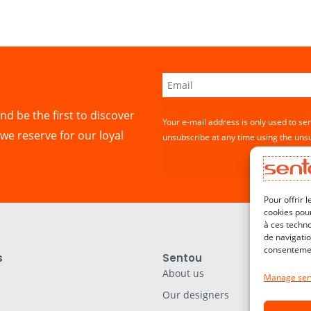
nd be the first to discover
Your e-mail address is only used to se
we reserve for our loyal
unsubscribe at any time using the unsu
Pour offrir 
cookies pour
à ces techn
de navigatio
consentement
s
Sentou
About us
Manage ser
Our designers