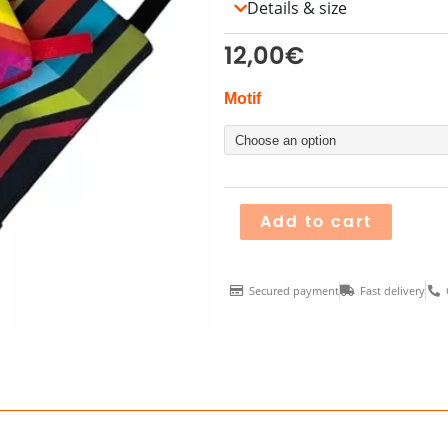
Details & size
12,00
€
Pochette
Motif
Zippée
POP
quantity
Add to cart
Secured payment
Fast delivery