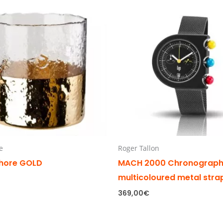
e
Roger Tallon
hore GOLD
MACH 2000 Chronograp
multicoloured metal stra
369,00
€