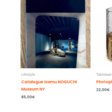
Lifestyle
Tablewar
Catalogue Isamu NOGUCHI
Photop
Museum NY
22,00
€
85,00
€