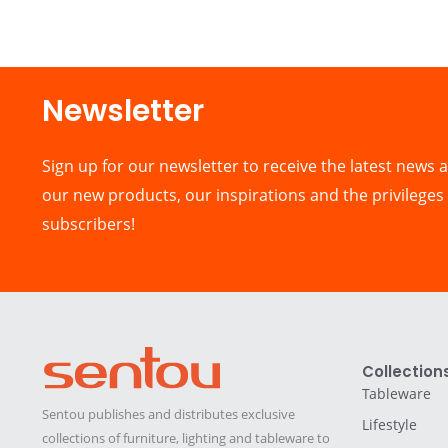
Newsletter​
Sign up for our newsletter to receive the latest news a
our new products, our inspirations and the privileges 
subscribers!
Collection
Tableware
Sentou publishes and distributes exclusive
Lifestyle
collections of furniture, lighting and tableware to