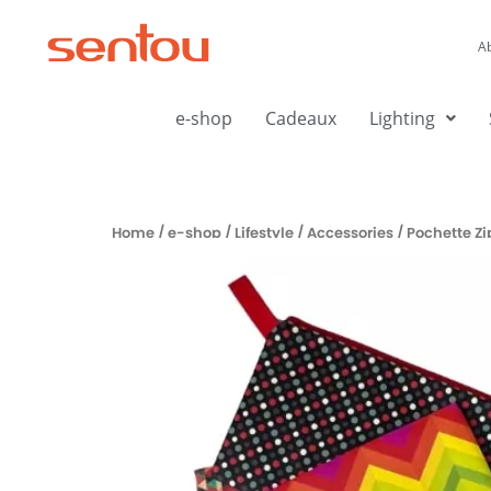
Aller
au
A
contenu
e-shop
Cadeaux
Lighting
Home
/
e-shop
/
Lifestyle
/
Accessories
/ Pochette Z