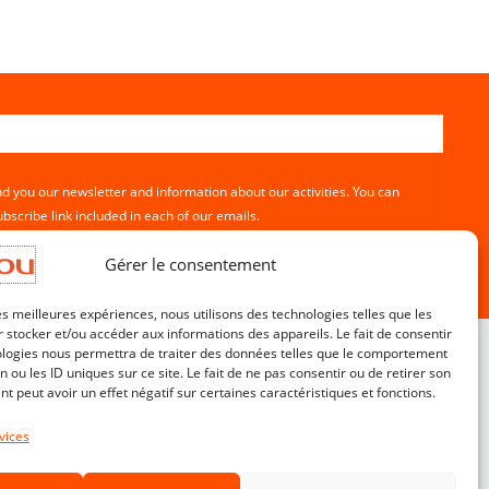
nd you our newsletter and information about our activities. You can
bscribe link included in each of our emails.
Gérer le consentement
les meilleures expériences, nous utilisons des technologies telles que les
 stocker et/ou accéder aux informations des appareils. Le fait de consentir
ologies nous permettra de traiter des données telles que le comportement
n ou les ID uniques sur ce site. Le fait de ne pas consentir ou de retirer son
 peut avoir un effet négatif sur certaines caractéristiques et fonctions.
Customer service
Contact
vices
Terms & Conditions