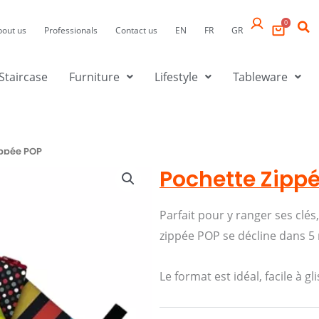
0
bout us
Professionals
Contact us
EN
FR
GR
Staircase
Furniture
Lifestyle
Tableware
ippée POP
Pochette Zipp
Parfait pour y ranger ses clés,
zippée POP se décline dans 5 
Le format est idéal, facile à 