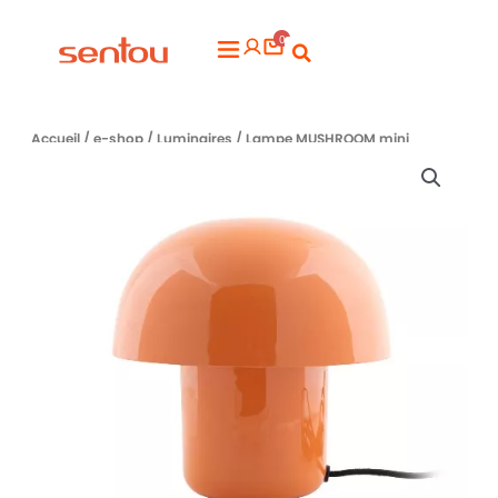
Aller
0
au
Flyout
contenu
Menu
Accueil
/
e-shop
/
Luminaires
/ Lampe MUSHROOM mini