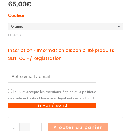
65,00
€
quantité
Couleur
de
Lampe
EFFACER
MUSHROOM
mini
Inscription « information disponibilité produits
SENTOU » / Registration
J'ai lu et accepte les mentions légales et la politique
de confidentialité - I have read legal notices and GTU
Envoi / send
Alternative
-
+
Ajouter au panier