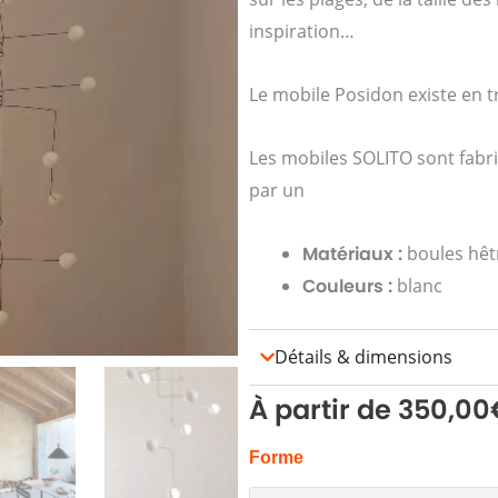
inspiration…
Le mobile Posidon existe en tro
Les mobiles SOLITO sont fabr
par un
Matériaux :
boules hêt
Couleurs :
blanc
Détails & dimensions
À partir de
350,00
quantité
Forme
de