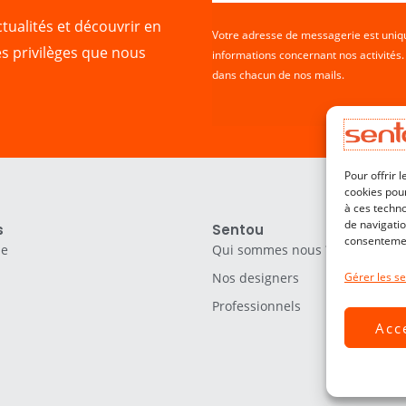
tualités et découvrir en
Votre adresse de messagerie est uniqu
es privilèges que nous
informations concernant nos activités
dans chacun de nos mails.
Pour offrir 
cookies pour
à ces techn
de navigatio
s
Sentou
consentement
le
Qui sommes nous ?
Nos designers
Gérer les se
Professionnels
Acc