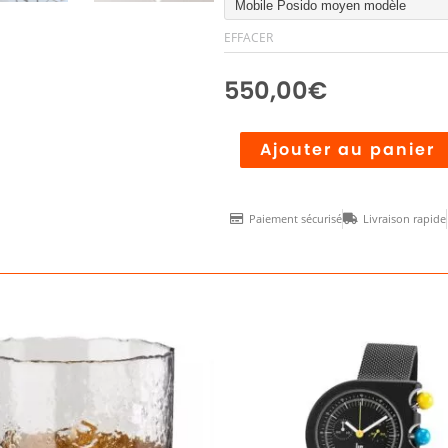
Mobile
EFFACER
POSIDO
550,00
€
Ajouter au panier
Paiement sécurisé
Livraison rapide