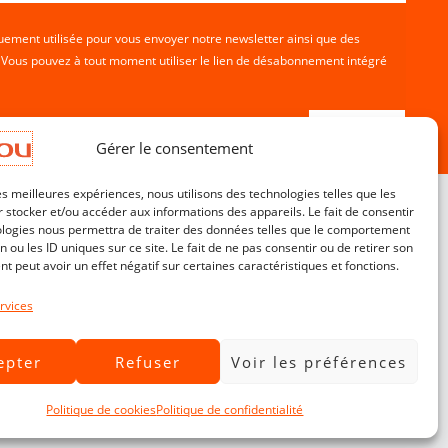
ement utilisée pour vous envoyer notre newsletter ainsi que des
. Vous pouvez à tout moment utiliser le lien de désabonnement intégré
Gérer le consentement
les meilleures expériences, nous utilisons des technologies telles que les
 stocker et/ou accéder aux informations des appareils. Le fait de consentir
ologies nous permettra de traiter des données telles que le comportement
n ou les ID uniques sur ce site. Le fait de ne pas consentir ou de retirer son
Service Clients
 peut avoir un effet négatif sur certaines caractéristiques et fonctions.
Contact
CGV
rvices
Livraisons & Retours
epter
Refuser
Voir les préférences
Mentions légales
Politique de confidentialité
Politique de cookies
Politique de confidentialité