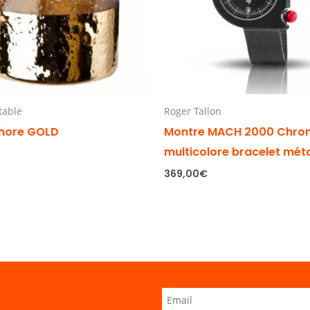
 table
Roger Tallon
hore GOLD
Montre MACH 2000 Chro
multicolore bracelet mét
369,00
€