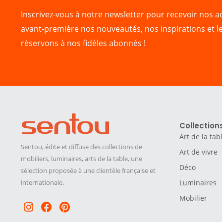
Inscrivez-vous à notre newsletter pour recevoir nos ac
avant-première nos nouveautés, nos inspirations et l
réservons à nos fidèles abonnés !
Collection
Art de la tab
Sentou, édite et diffuse des collections de
Art de vivre
mobiliers, luminaires, arts de la table, une
Déco
sélection proposée à une clientèle française et
internationale.
Luminaires
Mobilier
Instagram
Facebook
Pinterest