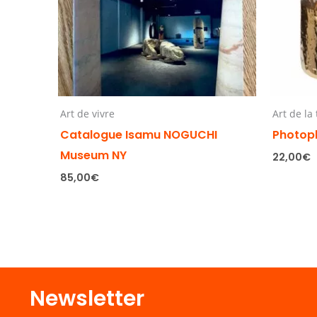
Art de vivre
Art de la
Catalogue Isamu NOGUCHI
Photop
Museum NY
22,00
€
85,00
€
Newsletter​