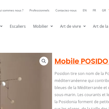
ui sommes nous ?
Professionnels
Contactez-nous
EN
FR
GR
Escaliers
Mobilier
Art de vivre
Art de la
Mobile POSIDO
Posidon tire son nom de la P
méditerranéenne qui contrib
bleues de la Méditerranée et 
sous-marin. Les courants et l
la Posidonia forment de petit
sur les plages, de la taille de