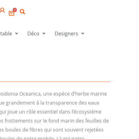
0
 table
Déco
Designers
osidonia Oceanica, une espèce d’herbe marine
ue grandement à la transparence des eaux
qui joue un rôle essentiel dans l’écosystème
es frottements sur le fond marin des feuilles de
es boules de fibres qui sont souvent rejetées
s boules de notre mobile. Là est notre